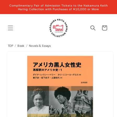
Skip to
Complimentary Pair of Admission Tickets to the Nakamura Keith
content
Haring Collection with Purchases of ¥10,000 or More
Cart
TOP
/
Book
/
Novels & Essays
Skip to
product
information