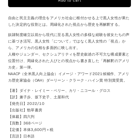
Add to cart
リ
リ
カ
カ
黒
黒
自由と民主主義の理念をアメリカ社会に根付かせる上で黒人女性が果た
した決定的な役割とは。周縁化された視点から歴史を再解釈する。
人
人
女
女
奴隷制度確立以前から現代に至る黒人女性の多様な経験を彼女たちの声
性
性
に基づき活写。黒人女性「について」ではなく黒人女性の「視点」か
史
史
ら、アメリカの位相を多面的に映し出す。
人種やジェンダー、セクシュアリティを歴史叙述の不可欠な構成要素と
再
再
位置付け、周縁化された人びとの視点から書き直した「再解釈のアメリ
解
解
カ史」第一弾。
釈
釈
NAACP（全米黒人向上協会）イメージ・アワード2021候補作、アメリ
の
の
カ歴史家協会（OAH）ダーリーン・クラーク・ハイン賞 特別賞受賞。
ア
ア
【著】ダイナ・レイミー・ベリー、カリ・ニコール・グロス
メ
メ
【訳】兼子歩、坂下史子、土屋和代
リ
リ
【発売日】2022/10
カ
カ
【出版社】勁草書房
史・
史・
【体裁】四六判
1
1
【頁数】368ページ
【定価】本体3,600円＋税
【言語】日本語