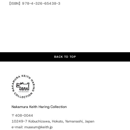
【ISBN】978-4-326-65438-3
BACK TO TOP
Nakamura Keith Haring Collection
〒408-0044
10249-7 Kobuchizawa, Hokuto, Yamanashi, Japan
e-mail: museum@keith.jp