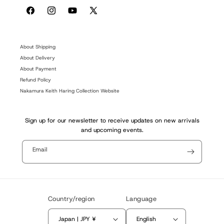
Facebook
Instagram
YouTube
X
(Twitter)
About Shipping
About Delivery
About Payment
Refund Policy
Nakamura Keith Haring Collection Website
Sign up for our newsletter to receive updates on new arrivals
and upcoming events.
Email
Country/region
Language
Japan | JPY ¥
English