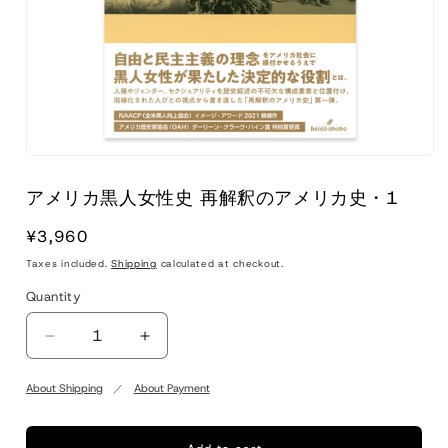
アメリカ黒人女性史 再解釈のアメリカ史・1
Regular
¥3,960
price
Taxes included.
Shipping
calculated at checkout.
Quantity
Quantity
Decrease
Increase
quantity
quantity
for
for
About Shipping
About Payment
ア
ア
メ
メ