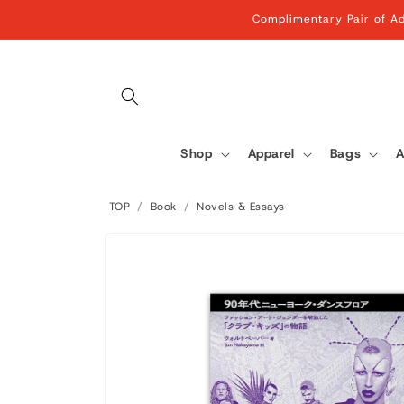
Skip to
Complimentary Pair of Ad
content
Shop
Apparel
Bags
A
TOP
/
Book
/
Novels & Essays
Skip to
product
information