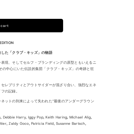
o
n
 cart
DITION
放した「クラブ・キッズ」の物語
ー表現、そしてセルフ・ブランディングの原型ともいえるニ
。その中心にいた伝説的集団「クラブ・キッズ」の奇跡と狂
、セレブリティとアウトサイダーが混ざり合い、強烈なエネ
イフの記録。
ーネットの到来によって失われた“最後のアンダーグラウン
, Debbie Harry, Iggy Pop, Keith Haring, Michael Alig,
ier, Zaldy Goco, Patricia Field, Susanne Bartsch,