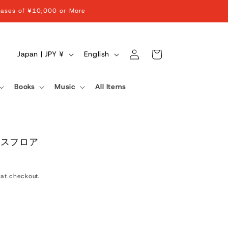
chases of ¥10,000 or More
Log
C
L
Cart
Japan | JPY ¥
English
in
o
a
u
n
Books
Music
All Items
n
g
t
u
r
a
ンスフロア
y
g
/
e
r
at checkout.
e
g
i