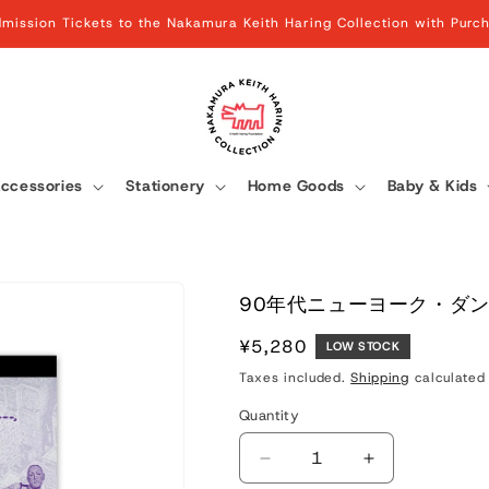
mission Tickets to the Nakamura Keith Haring Collection with Pur
ccessories
Stationery
Home Goods
Baby & Kids
90年代ニューヨーク・ダ
Regular
¥5,280
LOW STOCK
price
Taxes included.
Shipping
calculated 
Quantity
Quantity
Decrease
Increase