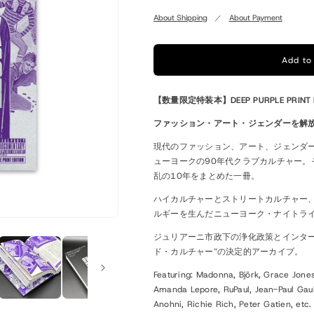
quantity
quantity
for
for
About Shipping
About Payment
90
90
年
年
Add to
代
代
ニ
ニ
ュ
ュ
【数量限定特装本】DEEP PURPLE PRINT E
ー
ー
ファッション・アート・ジェンダーを解
ヨ
ヨ
ー
ー
現代のファッション、アート、ジェンダ
ューヨークの90年代クラブカルチャー
ク・
ク・
乱の10年をまとめた一冊。
ダ
ダ
ン
ン
ハイカルチャーとストリートカルチャー
ス
ス
ルギーを生んだニューヨーク・ナイトラ
フ
フ
ジュリアーニ市政下の浄化政策とインタ
ロ
ロ
ド・カルチャー”の決定的アーカイブ。
ア
ア
Featuring: Madonna, Björk, Grace Jones
Amanda Lepore, RuPaul, Jean-Paul Gault
Anohni, Richie Rich, Peter Gatien, etc.