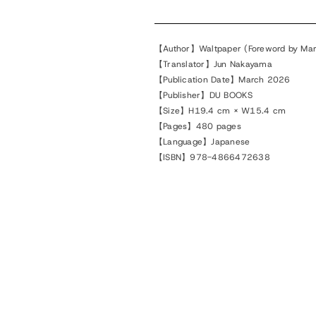
【Author】Waltpaper (Foreword by Mar
【Translator】Jun Nakayama
【Publication Date】March 2026
【Publisher】DU BOOKS
【Size】H19.4 cm × W15.4 cm
【Pages】480 pages
【Language】Japanese
【ISBN】978-4866472638